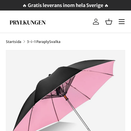
🔥
Gratis leverans inom hela Sverige
🔥
Meny
Logga in
Varukorg
Startsida
3-i-1 ParaplySvalka