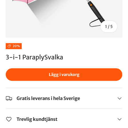
1
/
5
20%
3-i-1 ParaplySvalka
Lägg i varukorg
Gratis leverans i hela Sverige
Trevlig kundtjänst