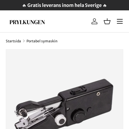
🔥
Gratis leverans inom hela Sverige
🔥
Meny
Logga in
Varukorg
Startsida
Portabel symaskin