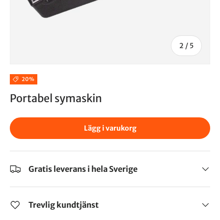
2
/
5
20%
Portabel symaskin
Lägg i varukorg
Gratis leverans i hela Sverige
Trevlig kundtjänst