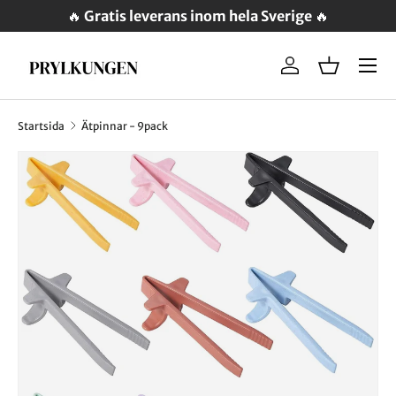
🔥
Gratis leverans inom hela Sverige
🔥
Meny
Logga in
Varukorg
Startsida
Ätpinnar - 9pack