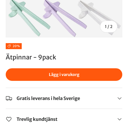
1
/
2
20%
Ätpinnar - 9pack
Lägg i varukorg
Gratis leverans i hela Sverige
Trevlig kundtjänst